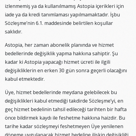
izlenmemiş ya da kullanılmamış Astopia içerikleri için
iade ya da kredi tanımlaması yapılmamaktadır. İşbu
Sözleşme’nin 6.1. maddesinde belirtilen koşullar
saklıdır.
Astopia, her zaman abonelik planında ve hizmet
bedellerinde değişiklik yapma hakkına sahiptir. Şu
kadar ki Astopia yapacağı hizmet ücreti ile ilgili
değişikliklerin en erken 30 gün sonra geçerli olacağını
kabul etmektedir.
Üye, hizmet bedellerinde meydana gelebilecek bu
değişiklikleri kabul etmediği takdirde Sözleşme’yi, en
geç hizmet bedelinin tahsil edileceği tarihten bir hafta
önce bildirmek kaydı ile feshetme hakkına haizdir. Bu
tarihe kadar sözleşmeyi feshetmeyen Üye yenilenen
döneme uygulanacak hizmet bedeline ilişkin değişikliği