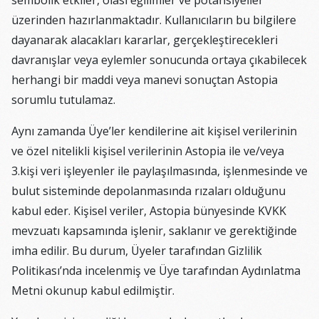
sembolik etkiler, olası eğilimler ve potansiyeller
üzerinden hazırlanmaktadır. Kullanıcıların bu bilgilere
dayanarak alacakları kararlar, gerçekleştirecekleri
davranışlar veya eylemler sonucunda ortaya çıkabilecek
herhangi bir maddi veya manevi sonuçtan Astopia
sorumlu tutulamaz.
Aynı zamanda Üye’ler kendilerine ait kişisel verilerinin
ve özel nitelikli kişisel verilerinin Astopia ile ve/veya
3.kişi veri işleyenler ile paylaşılmasında, işlenmesinde ve
bulut sisteminde depolanmasında rızaları olduğunu
kabul eder. Kişisel veriler, Astopia bünyesinde KVKK
mevzuatı kapsamında işlenir, saklanır ve gerektiğinde
imha edilir. Bu durum, Üyeler tarafından Gizlilik
Politikası’nda incelenmiş ve Üye tarafından Aydınlatma
Metni okunup kabul edilmiştir.