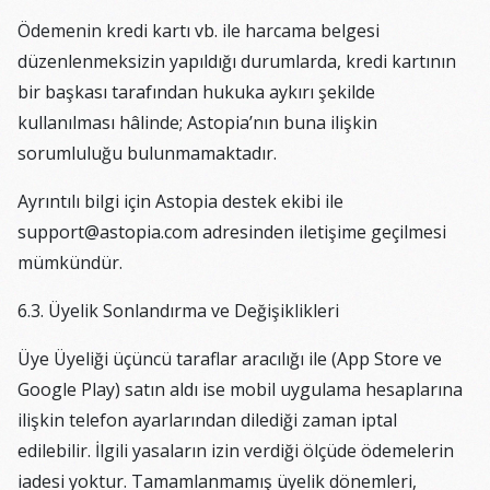
Ödemenin kredi kartı vb. ile harcama belgesi
düzenlenmeksizin yapıldığı durumlarda, kredi kartının
bir başkası tarafından hukuka aykırı şekilde
kullanılması hâlinde; Astopia’nın buna ilişkin
sorumluluğu bulunmamaktadır.
Ayrıntılı bilgi için Astopia destek ekibi ile
support@astopia.com adresinden iletişime geçilmesi
mümkündür.
6.3. Üyelik Sonlandırma ve Değişiklikleri
Üye Üyeliği üçüncü taraflar aracılığı ile (App Store ve
Google Play) satın aldı ise mobil uygulama hesaplarına
ilişkin telefon ayarlarından dilediği zaman iptal
edilebilir. İlgili yasaların izin verdiği ölçüde ödemelerin
iadesi yoktur. Tamamlanmamış üyelik dönemleri,