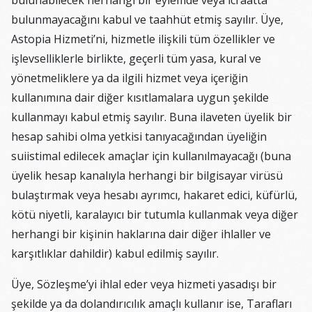
bulunabilecek herhangi bir eylemde veya icraatta
bulunmayacağını kabul ve taahhüt etmiş sayılır. Üye,
Astopia Hizmeti’ni, hizmetle ilişkili tüm özellikler ve
işlevselliklerle birlikte, geçerli tüm yasa, kural ve
yönetmeliklere ya da ilgili hizmet veya içeriğin
kullanımına dair diğer kısıtlamalara uygun şekilde
kullanmayı kabul etmiş sayılır. Buna ilaveten üyelik bir
hesap sahibi olma yetkisi tanıyacağından üyeliğin
suiistimal edilecek amaçlar için kullanılmayacağı (buna
üyelik hesap kanalıyla herhangi bir bilgisayar virüsü
bulaştırmak veya hesabı ayrımcı, hakaret edici, küfürlü,
kötü niyetli, karalayıcı bir tutumla kullanmak veya diğer
herhangi bir kişinin haklarına dair diğer ihlaller ve
karşıtlıklar dahildir) kabul edilmiş sayılır.
Üye, Sözleşme’yi ihlal eder veya hizmeti yasadışı bir
şekilde ya da dolandırıcılık amaçlı kullanır ise, Tarafları