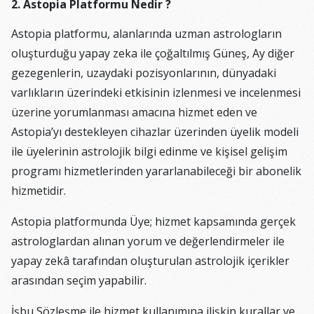
2. Astopia Platformu Nedir ?
Astopia platformu, alanlarında uzman astrologların
oluşturduğu yapay zeka ile çoğaltılmış Güneş, Ay diğer
gezegenlerin, uzaydaki pozisyonlarının, dünyadaki
varlıkların üzerindeki etkisinin izlenmesi ve incelenmesi
üzerine yorumlanması amacına hizmet eden ve
Astopia’yı destekleyen cihazlar üzerinden üyelik modeli
ile üyelerinin astrolojik bilgi edinme ve kişisel gelişim
programı hizmetlerinden yararlanabileceği bir abonelik
hizmetidir.
Astopia platformunda Üye; hizmet kapsamında gerçek
astrologlardan alınan yorum ve değerlendirmeler ile
yapay zekâ tarafından oluşturulan astrolojik içerikler
arasından seçim yapabilir.
İşbu Sözleşme ile hizmet kullanımına ilişkin kurallar ve