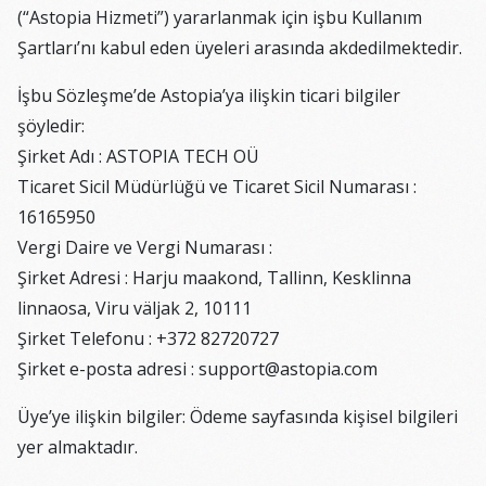
(“Astopia Hizmeti”) yararlanmak için işbu Kullanım
Şartları’nı kabul eden üyeleri arasında akdedilmektedir.
İşbu Sözleşme’de Astopia’ya ilişkin ticari bilgiler
şöyledir:
Şirket Adı : ASTOPIA TECH OÜ
Ticaret Sicil Müdürlüğü ve Ticaret Sicil Numarası :
16165950
Vergi Daire ve Vergi Numarası :
Şirket Adresi : Harju maakond, Tallinn, Kesklinna
linnaosa, Viru väljak 2, 10111
Şirket Telefonu : +372 82720727
Şirket e-posta adresi : support@astopia.com
Üye’ye ilişkin bilgiler: Ödeme sayfasında kişisel bilgileri
yer almaktadır.