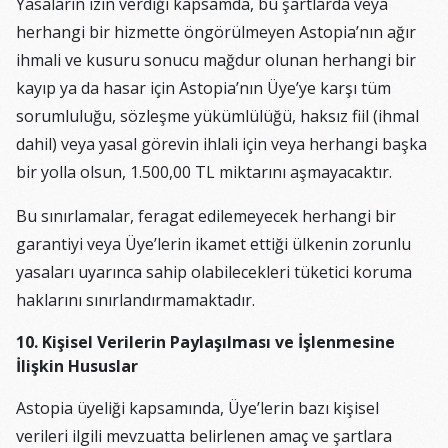
Yasaların izin verdiği kapsamda, bu şartlarda veya
herhangi bir hizmette öngörülmeyen Astopia’nın ağır
ihmali ve kusuru sonucu mağdur olunan herhangi bir
kayıp ya da hasar için Astopia’nın Üye’ye karşı tüm
sorumluluğu, sözleşme yükümlülüğü, haksız fiil (ihmal
dahil) veya yasal görevin ihlali için veya herhangi başka
bir yolla olsun, 1.500,00 TL miktarını aşmayacaktır.
Bu sınırlamalar, feragat edilemeyecek herhangi bir
garantiyi veya Üye’lerin ikamet ettiği ülkenin zorunlu
yasaları uyarınca sahip olabilecekleri tüketici koruma
haklarını sınırlandırmamaktadır.
10. Kişisel Verilerin Paylaşılması ve İşlenmesine
İlişkin Hususlar
Astopia üyeliği kapsamında, Üye’lerin bazı kişisel
verileri ilgili mevzuatta belirlenen amaç ve şartlara