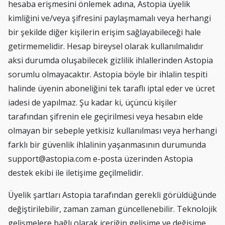
hesaba erişmesini önlemek adına, Astopia üyelik
kimliğini ve/veya şifresini paylaşmamalı veya herhangi
bir şekilde diğer kişilerin erişim sağlayabileceği hale
getirmemelidir. Hesap bireysel olarak kullanılmalıdır
aksi durumda oluşabilecek gizlilik ihlallerinden Astopia
sorumlu olmayacaktır. Astopia böyle bir ihlalin tespiti
halinde üyenin aboneliğini tek taraflı iptal eder ve ücret
iadesi de yapılmaz. Şu kadar ki, üçüncü kişiler
tarafından şifrenin ele geçirilmesi veya hesabın elde
olmayan bir sebeple yetkisiz kullanılması veya herhangi
farklı bir güvenlik ihlalinin yaşanmasının durumunda
support@astopia.com e-posta üzerinden Astopia
destek ekibi ile iletişime geçilmelidir.
Üyelik şartları Astopia tarafından gerekli görüldüğünde
değiştirilebilir, zaman zaman güncellenebilir. Teknolojik
gelişmelere bağlı olarak içeriğin gelişime ve değişime