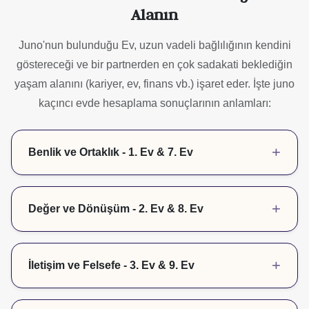
Alanın
Juno'nun bulunduğu Ev, uzun vadeli bağlılığının kendini
göstereceği ve bir partnerden en çok sadakati beklediğin
yaşam alanını (kariyer, ev, finans vb.) işaret eder. İşte juno
kaçıncı evde hesaplama sonuçlarının anlamları:
+
Benlik ve Ortaklık - 1. Ev & 7. Ev
1. Ev: Partner Kimliğini Yansıtır.
Senden gurur duyan, kimliğini açıkça onaylayan ve ideal
+
Değer ve Dönüşüm - 2. Ev & 8. Ev
benliğini yansıtan bir partner ararsın. Burada bağlılık,
doğrudan özsaygını besler.
2. Ev: Maddi ve Duygusal Güvenlik.
7. Ev: Denge ve Mutlak Eşitlik.
İdeal Partnerin sana istikrar, güvenilirlik ve konfor
+
İletişim ve Felsefe - 3. Ev & 9. Ev
Juno, kendi doğal evinde mükemmel derecede eşit ve
sunmalı. Bağlılık, biraz da finansal güvene dayanır ve
adil bir ortaklık talep eder. Evlilik senin için merkezi bir
onların sadakati öz değerini parlatır.
3. Ev: Entelektüel Arkadaşlık.
odak noktası. Dengesizlik veya aldatma ise en büyük
8. Ev: Derin Güven ve Paylaşılan Kaynaklar.