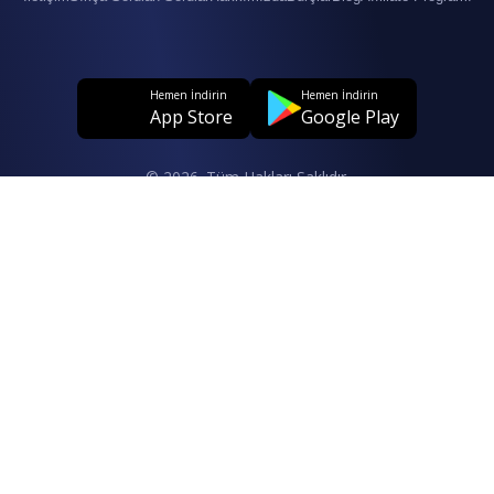
Hemen İndirin
Hemen İndirin
App Store
Google Play
© 2026. Tüm Hakları Saklıdır.
Kullanıcı Sözleşmesi
Web Gizlilik ve KVK İlkeleri
Kişisel Verilerin İşlenmesine İlişkin Aydınlatma Metni
Çerez Politikası
İlgili Kişi Başvuru Formu