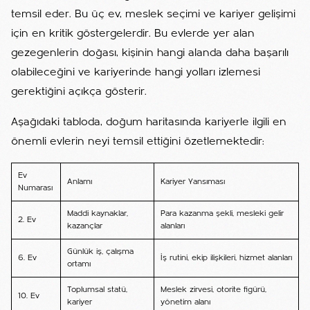
temsil eder. Bu üç ev, meslek seçimi ve kariyer gelişimi
için en kritik göstergelerdir. Bu evlerde yer alan
gezegenlerin doğası, kişinin hangi alanda daha başarılı
olabileceğini ve kariyerinde hangi yolları izlemesi
gerektiğini açıkça gösterir.
Aşağıdaki tabloda, doğum haritasında kariyerle ilgili en
önemli evlerin neyi temsil ettiğini özetlemektedir:
Ev
Anlamı
Kariyer Yansıması
Numarası
Maddi kaynaklar,
Para kazanma şekli, mesleki gelir
2. Ev
kazançlar
alanları
Günlük iş, çalışma
6. Ev
İş rutini, ekip ilişkileri, hizmet alanları
ortamı
Toplumsal statü,
Meslek zirvesi, otorite figürü,
10. Ev
kariyer
yönetim alanı