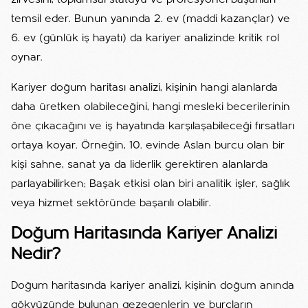
zirvesini, toplumsal statüyü ve profesyonel başarıları
temsil eder. Bunun yanında 2. ev (maddi kazançlar) ve
6. ev (günlük iş hayatı) da kariyer analizinde kritik rol
oynar.
Kariyer doğum haritası analizi, kişinin hangi alanlarda
daha üretken olabileceğini, hangi mesleki becerilerinin
öne çıkacağını ve iş hayatında karşılaşabileceği fırsatları
ortaya koyar. Örneğin, 10. evinde Aslan burcu olan bir
kişi sahne, sanat ya da liderlik gerektiren alanlarda
parlayabilirken; Başak etkisi olan biri analitik işler, sağlık
veya hizmet sektöründe başarılı olabilir.
Doğum Haritasında Kariyer Analizi
Nedir?
Doğum haritasında kariyer analizi, kişinin doğum anında
gökyüzünde bulunan gezegenlerin ve burçların