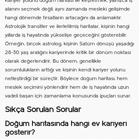
Kariyer yolunu doğum haritası ile keşfetmek, yalnızca iş
alanını seçmek değil; aynı zamanda mesleki gelişimde
hangi dönemde fırsatların artacağını da anlamaktır.
Astrolojik transitler ve ilerletilmiş haritalar, kişinin hangi
yıllarda iş hayatında yükselişe geçeceğini gösterebilir.
Örneğin, birçok astrolog, kişinin Satürn dönüşü yaşadığı
28-30 yaş aralığını kariyerinde kritik bir dönüm noktası
olarak değerlendirir. Bu dönem, genellikle
sorumlulukların arttığı ve kişinin kendi kariyer yolunu
netleştirdiği bir süreçtir. Böylece doğum haritası, hem
meslek seçimini yönlendirir hem de iş hayatında uzun
vadeli başarı için zamanlama konusunda ipuçları sunar.
Sıkça Sorulan Sorular
Doğum haritasında hangi ev kariyeri
gösterir?