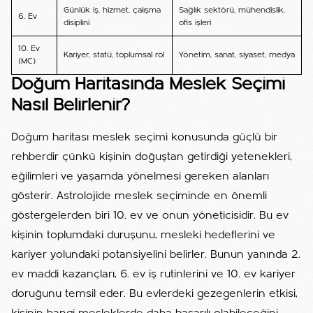
Günlük iş, hizmet, çalışma
Sağlık sektörü, mühendislik,
6. Ev
disiplini
ofis işleri
10. Ev
Kariyer, statü, toplumsal rol
Yönetim, sanat, siyaset, medya
(MC)
Doğum Haritasında Meslek Seçimi
Nasıl Belirlenir?
Doğum haritası meslek seçimi konusunda güçlü bir
rehberdir çünkü kişinin doğuştan getirdiği yetenekleri,
eğilimleri ve yaşamda yönelmesi gereken alanları
gösterir. Astrolojide meslek seçiminde en önemli
göstergelerden biri 10. ev ve onun yöneticisidir. Bu ev
kişinin toplumdaki duruşunu, mesleki hedeflerini ve
kariyer yolundaki potansiyelini belirler. Bunun yanında 2.
ev maddi kazançları, 6. ev iş rutinlerini ve 10. ev kariyer
doruğunu temsil eder. Bu evlerdeki gezegenlerin etkisi,