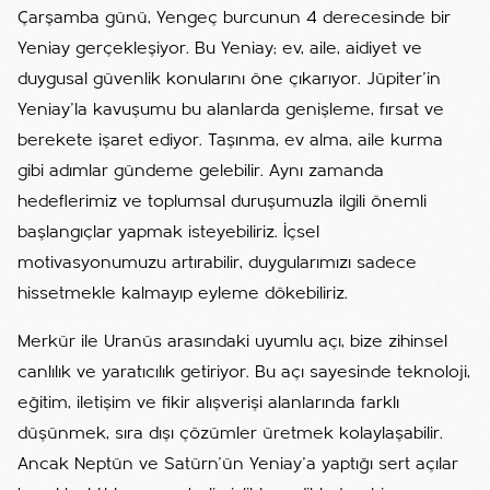
Çarşamba günü, Yengeç burcunun 4 derecesinde bir
Yeniay gerçekleşiyor. Bu Yeniay; ev, aile, aidiyet ve
duygusal güvenlik konularını öne çıkarıyor. Jüpiter’in
Yeniay’la kavuşumu bu alanlarda genişleme, fırsat ve
berekete işaret ediyor. Taşınma, ev alma, aile kurma
gibi adımlar gündeme gelebilir. Aynı zamanda
hedeflerimiz ve toplumsal duruşumuzla ilgili önemli
başlangıçlar yapmak isteyebiliriz. İçsel
motivasyonumuzu artırabilir, duygularımızı sadece
hissetmekle kalmayıp eyleme dökebiliriz.
Merkür ile Uranüs arasındaki uyumlu açı, bize zihinsel
canlılık ve yaratıcılık getiriyor. Bu açı sayesinde teknoloji,
eğitim, iletişim ve fikir alışverişi alanlarında farklı
düşünmek, sıra dışı çözümler üretmek kolaylaşabilir.
Ancak Neptün ve Satürn’ün Yeniay’a yaptığı sert açılar