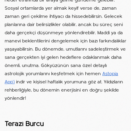
hedef etrafında bir araya gelme gündeme gelebilir.
Sosyal ortamlarda yer almak keyif verse de, zaman
zaman geri çekilme ihtiyacı da hissedebilirsin. Gelecek
planlarına dair belirsizlikler olabilir, ancak bu süreç seni
daha gerçekçi düşünmeye yönlendirebilir. Maddi ya da
manevi beklentilerini dengelemek için bazı farkındalıklar
yaşayabilirsin. Bu dönemde, umutlarını sadeleştirmek ve
sana gerçekten iyi gelen hedeflere odaklanmak daha
önemli, unutma. Gökyüzünün sana özel detaylı
astrolojik yorumlarını keşfetmek için hemen
Astopia
App'i
indir ve kişisel haftalık yorumuna göz at. Yıldızların
rehberliğiyle, bu dönemin enerjisini en doğru şekilde
yönlendir!
Terazi Burcu