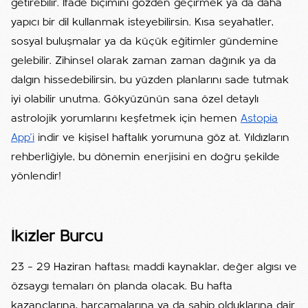
getirebilir. İfade biçimini gözden geçirmek ya da daha
yapıcı bir dil kullanmak isteyebilirsin. Kısa seyahatler,
sosyal buluşmalar ya da küçük eğitimler gündemine
gelebilir. Zihinsel olarak zaman zaman dağınık ya da
dalgın hissedebilirsin, bu yüzden planlarını sade tutmak
iyi olabilir unutma. Gökyüzünün sana özel detaylı
astrolojik yorumlarını keşfetmek için hemen
Astopia
App'i
indir ve kişisel haftalık yorumuna göz at. Yıldızların
rehberliğiyle, bu dönemin enerjisini en doğru şekilde
yönlendir!
İkizler Burcu
23 – 29 Haziran haftası; maddi kaynaklar, değer algısı ve
özsaygı temaları ön planda olacak. Bu hafta
kazançlarına, harcamalarına ya da sahip olduklarına dair