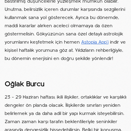
bastırılmış düşüncelerle yüzleşmek mümkün olabilir.
Unutma, belirsizlik içeren durumlar karşısında sezgilerini
kullanmak sana yol gösterecek. Ayrıca bu dönemde,
maddi kararlar alırken aceleci olmamaya da özen
göstermelisin. Gökyüzünün sana özel detaylı astrolojik
yorumlarını keşfetmek için hemen
Astopia App'i
indir ve
kişisel haftalık yorumuna göz at. Yıldızların rehberliğiyle,
bu dönemin enerjisini en doğru şekilde yönlendir!
Oğlak Burcu
23 – 29 Haziran haftası; ikili ilişkiler, ortaklıklar ve karşılıklı
dengeler ön planda olacak. İlişkilerde sınırları yeniden
belirlemek ya da daha adil bir yapı kurmak isteyebilirsin.
Zaman zaman karşı tarafın beklentileriyle seninkiler
arasında dengesizlik hissedebilirsin. Belki bir konuşma,