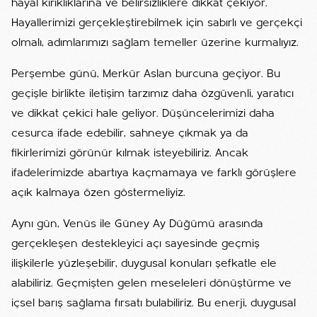
hayal kırıklıklarına ve belirsizliklere dikkat çekiyor.
Hayallerimizi gerçekleştirebilmek için sabırlı ve gerçekçi
olmalı, adımlarımızı sağlam temeller üzerine kurmalıyız.
Perşembe günü, Merkür Aslan burcuna geçiyor. Bu
geçişle birlikte iletişim tarzımız daha özgüvenli, yaratıcı
ve dikkat çekici hale geliyor. Düşüncelerimizi daha
cesurca ifade edebilir, sahneye çıkmak ya da
fikirlerimizi görünür kılmak isteyebiliriz. Ancak
ifadelerimizde abartıya kaçmamaya ve farklı görüşlere
açık kalmaya özen göstermeliyiz.
Aynı gün, Venüs ile Güney Ay Düğümü arasında
gerçekleşen destekleyici açı sayesinde geçmiş
ilişkilerle yüzleşebilir, duygusal konuları şefkatle ele
alabiliriz. Geçmişten gelen meseleleri dönüştürme ve
içsel barış sağlama fırsatı bulabiliriz. Bu enerji, duygusal