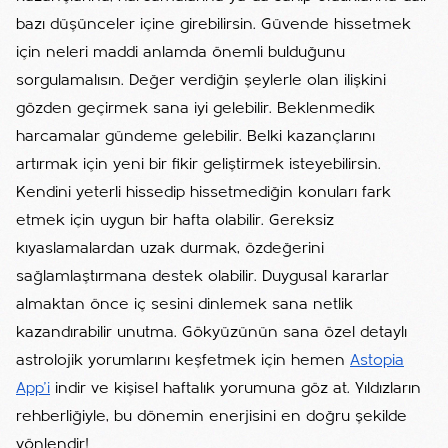
bazı düşünceler içine girebilirsin. Güvende hissetmek
için neleri maddi anlamda önemli bulduğunu
sorgulamalısın. Değer verdiğin şeylerle olan ilişkini
gözden geçirmek sana iyi gelebilir. Beklenmedik
harcamalar gündeme gelebilir. Belki kazançlarını
artırmak için yeni bir fikir geliştirmek isteyebilirsin.
Kendini yeterli hissedip hissetmediğin konuları fark
etmek için uygun bir hafta olabilir. Gereksiz
kıyaslamalardan uzak durmak, özdeğerini
sağlamlaştırmana destek olabilir. Duygusal kararlar
almaktan önce iç sesini dinlemek sana netlik
kazandırabilir unutma. Gökyüzünün sana özel detaylı
astrolojik yorumlarını keşfetmek için hemen
Astopia
App'i
indir ve kişisel haftalık yorumuna göz at. Yıldızların
rehberliğiyle, bu dönemin enerjisini en doğru şekilde
yönlendir!