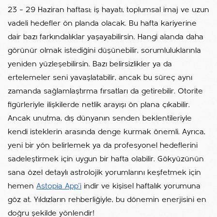
23 – 29 Haziran haftası; iş hayatı, toplumsal imaj ve uzun
vadeli hedefler ön planda olacak. Bu hafta kariyerine
dair bazı farkındalıklar yaşayabilirsin. Hangi alanda daha
görünür olmak istediğini düşünebilir, sorumluluklarınla
yeniden yüzleşebilirsin. Bazı belirsizlikler ya da
ertelemeler seni yavaşlatabilir, ancak bu süreç aynı
zamanda sağlamlaştırma fırsatları da getirebilir. Otorite
figürleriyle ilişkilerde netlik arayışı ön plana çıkabilir.
Ancak unutma, dış dünyanın senden beklentileriyle
kendi isteklerin arasında denge kurmak önemli. Ayrıca,
yeni bir yön belirlemek ya da profesyonel hedeflerini
sadeleştirmek için uygun bir hafta olabilir. Gökyüzünün
sana özel detaylı astrolojik yorumlarını keşfetmek için
hemen
Astopia App'i
indir ve kişisel haftalık yorumuna
göz at. Yıldızların rehberliğiyle, bu dönemin enerjisini en
doğru şekilde yönlendir!