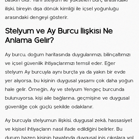
baskın olur. Yani stelyum ile yükselen burç arasındaki
ilişki, bireyin dışa dönük kimliği ile içsel yoğunluğu
arasındaki dengeyi gösterir.
Stelyum ve Ay Burcu İlişkisi Ne
Anlama Gelir?
Ay burcu, doğum haritasında duygularımızı, bilinçaltımızı
ve içsel güvenlik ihtiyaçlarımızı temsil eder. Eğer
stelyum Ay burcuyla aynı burçta ya da yakın bir evde
yer alıyorsa, bu kişinin duygusal yaşamı çok daha yoğun
hale gelir. Örneğin, Ay ve stelyum Yengeç burcunda
bulunuyorsa, kişi aile bağlarına, geçmişine ve duygusal
güvenliğe çok güçlü şekilde odaklanır.
Ay burcuyla stelyumun ilişkisi, duygusal zekâ, hassasiyet
ve kişisel ihtiyaçların nasıl ifade edildiğini belirler. Bu
durum bazen kişinin hayatında duygusal iniş çıkışlara yol