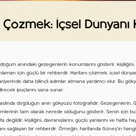
anı Çözmek: İçsel Dünyanı
ı doğum anındaki gezegenlerin konumlarını gösterir, kişiliğini,
laman için güçlü bir rehberdir. Haritanı çözmek, içsel düny
 kariyerinde daha bilinçli adımlar atmana yardımcı olur. Bu gök
irecek ipuçlarını sana sunar.
n aslında doğduğun anın gökyüzü fotoğrafıdır. Gezegenlerin, G
simlerinin tam olarak nerede olduğunu gösterir. Senin için b
a değildir; kişiliğini, davranışlarını, güçlü yanlarını ve hatta ha
anı sağlayan bir rehberdir. Örneğin, haritanda Güneş’in hangi