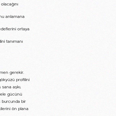
 olacağını
umunu anlamana
deflerini ortaya
dini tanımanı
lmen gerekir.
gökyüzü profilini
s sana aşkı,
adele gücünü
ç burcunda bir
lerini ön plana