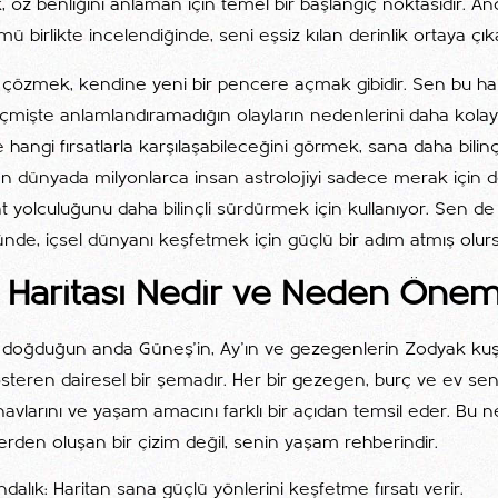
 öz benliğini anlaman için temel bir başlangıç noktasıdır. A
ü birlikte incelendiğinde, seni eşsiz kılan derinlik ortaya çık
nı çözmek, kendine yeni bir pencere açmak gibidir. Sen bu har
mişte anlamlandıramadığın olayların nedenlerini daha kolay k
 hangi fırsatlarla karşılaşabileceğini görmek, sana daha bilinç
ün dünyada milyonlarca insan astrolojiyi sadece merak için de
 yolculuğunu daha bilinçli sürdürmek için kullanıyor. Sen de 
nde, içsel dünyanı keşfetmek için güçlü bir adım atmış olur
i Haritası Nedir ve Neden Öneml
an, doğduğun anda Güneş’in, Ay’ın ve gezegenlerin Zodyak ku
steren dairesel bir şemadır. Her bir gezegen, burç ve ev senin 
ınavlarını ve yaşam amacını farklı bir açıdan temsil eder. Bu 
rden oluşan bir çizim değil, senin yaşam rehberindir.
ındalık: Haritan sana güçlü yönlerini keşfetme fırsatı verir.