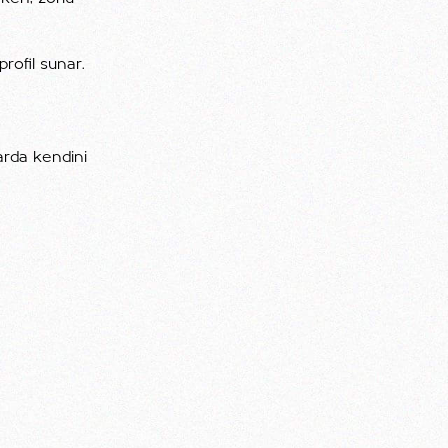
rofil sunar.
larda kendini