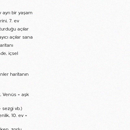
v ayrı bir yaşam
ini, 7. ev
şturduğu açılar
ayıcı açılar sana
aritanı
de, içsel
nler haritanın
r, Venüs = aşk
= sezgi vb.)
enlik, 10. ev =
rken, zorlu