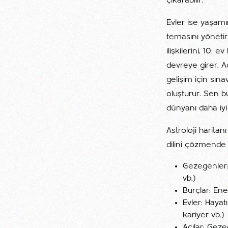
çıkarabilir.
Evler ise yaşamı
temasını yönetir.
ilişkilerini, 10.
devreye girer. Aç
gelişim için sına
oluşturur. Sen b
dünyanı daha iyi 
Astroloji harita
dilini çözmende 
Gezegenler: 
vb.)
Burçlar: Ener
Evler: Hayatı
kariyer vb.)
Açılar: Geze