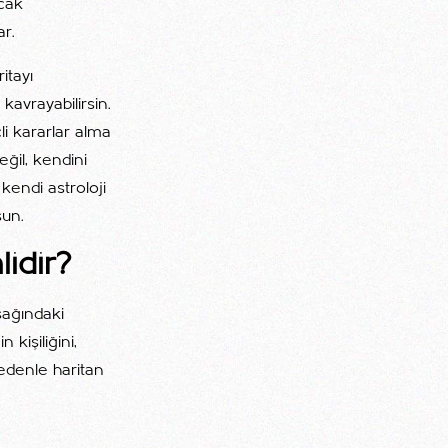
ncak
ar.
itayı
avrayabilirsin.
li kararlar alma
ğil, kendini
kendi astroloji
sun.
idir?
şağındaki
kişiliğini,
nedenle haritan