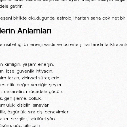
ele getirir.
leşeni birlikte okuduğunda, astroloji haritan sana çok net bir p
erin Anlamları
sil ettiği bir enerji vardır ve bu enerji haritanda farklı alan
n kimliğin, yaşam enerjin.
n, içsel güvenlik ihtiyacın.
şim tarzın, zihinsel süreçlerin.
estetik, değer verdiğin şeyler.
in, cesaretin, mücadele gücün.
s, genişleme, bolluk.
luluk, disiplin, sınavlar.
lik, özgürlük, sıra dışı deneyimler.
ler, sezgiler, spiritüel yön.
şüm, güç, bilinçaltı.