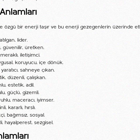
 Anlamları
 özgü bir enerji taşır ve bu enerji gezegenlerin üzerinde etki
tılgan, lider.
, güvenilir, üretken.
 meraklı, iletişimci.
gusal, koruyucu, içe dönük.
, yaratıcı, sahneye çıkan.
ik, düzenli, çalışkan.
u, estetik, adil.
lu, güçlü, gizemli.
uhlu, maceracı, iyimser.
li, kararlı, hırslı.
kçi, bağımsız, sosyal.
li, hayalperest, sezgisel.
nlamları