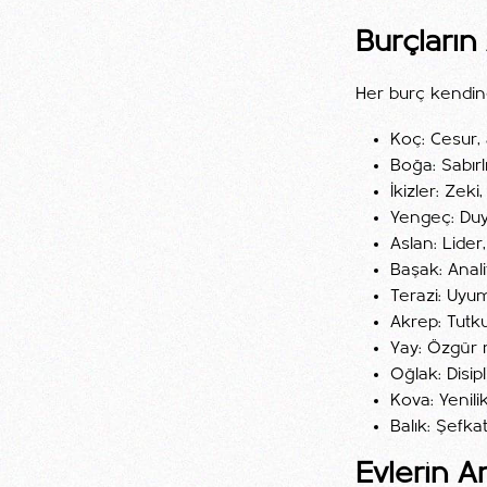
Burçların
Her burç kendine
Koç: Cesur, a
Boğa: Sabırlı
İkizler: Zeki,
Yengeç: Duy
Aslan: Lider
Başak: Analit
Terazi: Uyuml
Akrep: Tutku
Yay: Özgür r
Oğlak: Disiplin
Kova: Yenili
Balık: Şefkat
Evlerin A