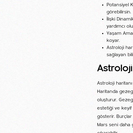
Potansiyel K
görebilirsin.
İlişki Dinam
yardımcı olu
Yaşam Amacı
koyar.
Astroloji ha
sağlayan bil
Astroloj
Astroloji harita
Haritanda gezege
oluşturur. Gezeg
estetiği ve keyi
gösterir. Burçla
Mars seni daha g