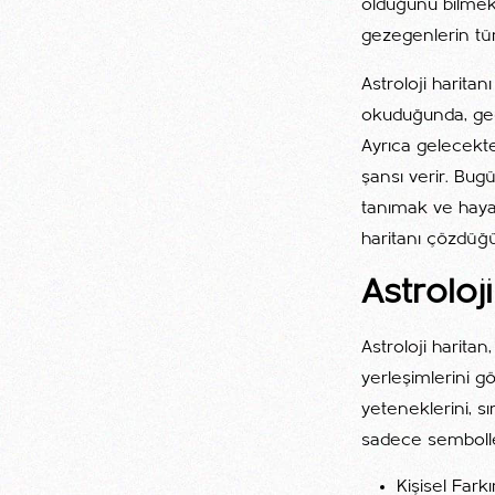
olduğunu bilmek,
gezegenlerin tüm
Astroloji harita
okuduğunda, geç
Ayrıca gelecekte
şansı verir. Bug
tanımak ve hayat
haritanı çözdüğü
Astroloj
Astroloji harit
yerleşimlerini gö
yeteneklerini, s
sadece sembolle
Kişisel Fark