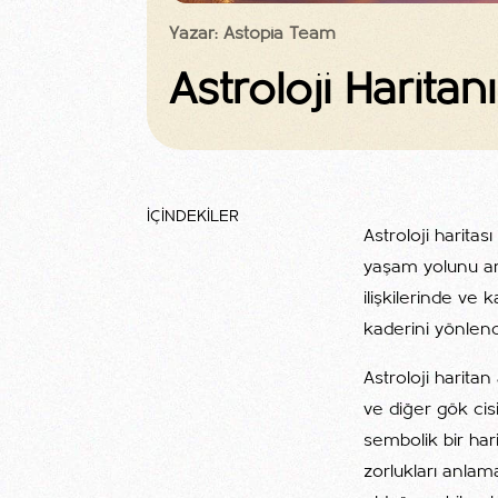
Yazar: Astopia Team
Astroloji Harit
İÇİNDEKİLER
Astroloji haritas
yaşam yolunu an
ilişkilerinde ve
kaderini yönlend
Astroloji harita
ve diğer gök ci
sembolik bir harit
zorlukları anlam