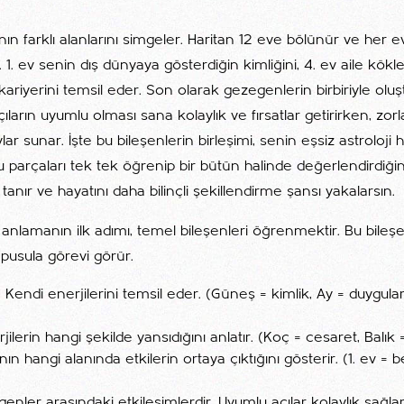
nın farklı alanlarını simgeler. Haritan 12 eve bölünür ve her e
 1. ev senin dış dünyaya gösterdiğin kimliğini, 4. ev aile kökler
 ev kariyerini temsil eder. Son olarak gezegenlerin birbiriyle olu
ıların uyumlu olması sana kolaylık ve fırsatlar getirirken, zorl
vlar sunar. İşte bu bileşenlerin birleşimi, senin eşsiz astroloji h
u parçaları tek tek öğrenip bir bütün halinde değerlendirdiğin
tanır ve hayatını daha bilinçli şekillendirme şansı yakalarsın.
nı anlamanın ilk adımı, temel bileşenleri öğrenmektir. Bu bileşe
pusula görevi görür.
Kendi enerjilerini temsil eder. (Güneş = kimlik, Ay = duygula
jilerin hangi şekilde yansıdığını anlatır. (Koç = cesaret, Balık 
nın hangi alanında etkilerin ortaya çıktığını gösterir. (1. ev = b
genler arasındaki etkileşimlerdir. Uyumlu açılar kolaylık sağla