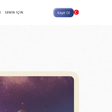
Kayıt Ol
R
SENİN İÇİN