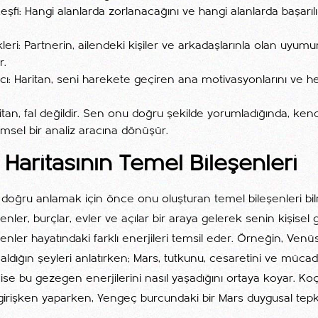
eşfi: Hangi alanlarda zorlanacağını ve hangi alanlarda başarılı
ikleri: Partnerin, ailendeki kişiler ve arkadaşlarınla olan uy
r.
: Haritan, seni harekete geçiren ana motivasyonlarını ve he
ritan, fal değildir. Sen onu doğru şekilde yorumladığında, ken
imsel bir analiz aracına dönüşür.
i Haritasının Temel Bileşenleri
nı doğru anlamak için önce onu oluşturan temel bileşenleri bi
nler, burçlar, evler ve açılar bir araya gelerek senin kişisel 
enler hayatındaki farklı enerjileri temsil eder. Örneğin, Venü
f aldığın şeyleri anlatırken; Mars, tutkunu, cesaretini ve müc
r ise bu gezegen enerjilerini nasıl yaşadığını ortaya koyar. Ko
irişken yaparken, Yengeç burcundaki bir Mars duygusal tepki