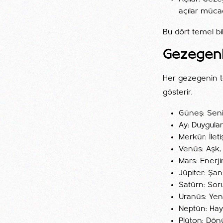
açılar mücad
Bu dört temel bi
Gezegenl
Her gezegenin tem
gösterir.
Güneş: Seni
Ay: Duyguları
Merkür: İleti
Venüs: Aşk, 
Mars: Enerj
Jüpiter: Şan
Satürn: Sorum
Uranüs: Yeni
Neptün: Hayal
Plüton: Dönü