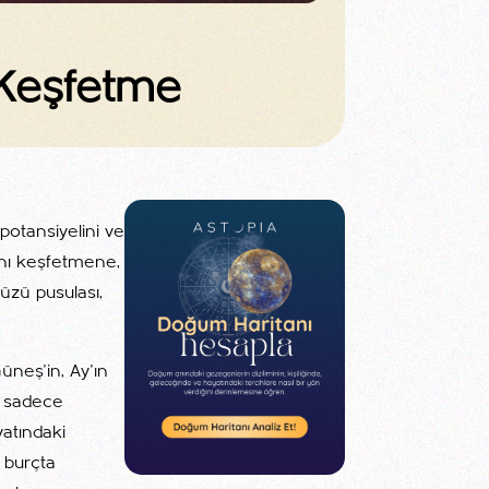
 Keşfetme
 potansiyelini ve
anı keşfetmene,
yüzü pusulası,
üneş’in, Ay’ın
u sadece
yatındaki
 burçta