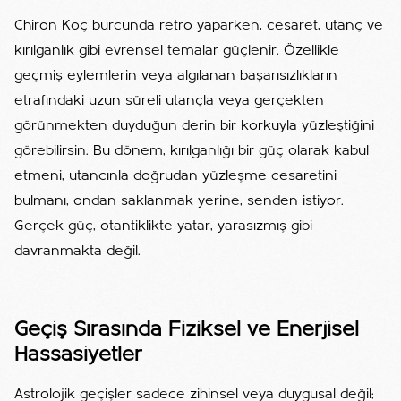
Chiron Koç burcunda retro yaparken, cesaret, utanç ve
kırılganlık gibi evrensel temalar güçlenir. Özellikle
geçmiş eylemlerin veya algılanan başarısızlıkların
etrafındaki uzun süreli utançla veya gerçekten
görünmekten duyduğun derin bir korkuyla yüzleştiğini
görebilirsin. Bu dönem, kırılganlığı bir güç olarak kabul
etmeni, utancınla doğrudan yüzleşme cesaretini
bulmanı, ondan saklanmak yerine, senden istiyor.
Gerçek güç, otantiklikte yatar, yarasızmış gibi
davranmakta değil.
Geçiş Sırasında Fiziksel ve Enerjisel
Hassasiyetler
Astrolojik geçişler sadece zihinsel veya duygusal değil;