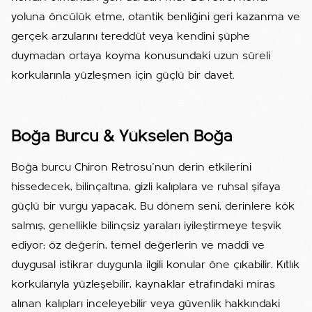
yoluna öncülük etme, otantik benliğini geri kazanma ve
gerçek arzularını tereddüt veya kendini şüphe
duymadan ortaya koyma konusundaki uzun süreli
korkularınla yüzleşmen için güçlü bir davet.
Boğa Burcu & Yükselen Boğa
Boğa burcu Chiron Retrosu'nun derin etkilerini
hissedecek, bilinçaltına, gizli kalıplara ve ruhsal şifaya
güçlü bir vurgu yapacak. Bu dönem seni, derinlere kök
salmış, genellikle bilinçsiz yaraları iyileştirmeye teşvik
ediyor; öz değerin, temel değerlerin ve maddi ve
duygusal istikrar duygunla ilgili konular öne çıkabilir. Kıtlık
korkularıyla yüzleşebilir, kaynaklar etrafındaki miras
alınan kalıpları inceleyebilir veya güvenlik hakkındaki