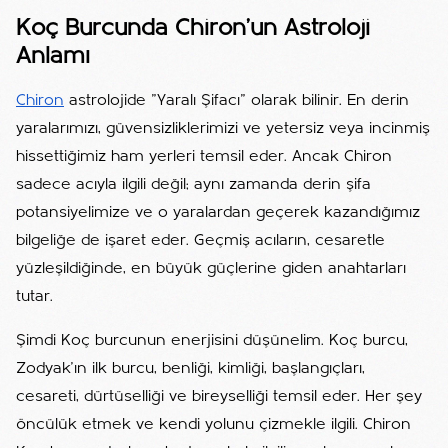
Koç Burcunda Chiron'un Astroloji
Anlamı
Chiron
astrolojide "Yaralı Şifacı" olarak bilinir. En derin
yaralarımızı, güvensizliklerimizi ve yetersiz veya incinmiş
hissettiğimiz ham yerleri temsil eder. Ancak Chiron
sadece acıyla ilgili değil; aynı zamanda derin şifa
potansiyelimize ve o yaralardan geçerek kazandığımız
bilgeliğe de işaret eder. Geçmiş acıların, cesaretle
yüzleşildiğinde, en büyük güçlerine giden anahtarları
tutar.
Şimdi Koç burcunun enerjisini düşünelim. Koç burcu,
Zodyak'ın ilk burcu, benliği, kimliği, başlangıçları,
cesareti, dürtüselliği ve bireyselliği temsil eder. Her şey
öncülük etmek ve kendi yolunu çizmekle ilgili. Chiron