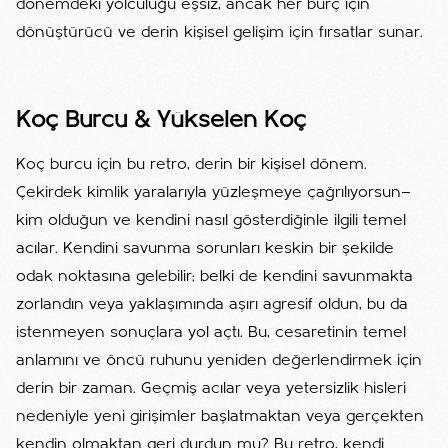
dönemdeki yolculuğu eşsiz, ancak her burç için
dönüştürücü ve derin kişisel gelişim için fırsatlar sunar.
Koç Burcu & Yükselen Koç
Koç burcu için bu retro, derin bir kişisel dönem.
Çekirdek kimlik yaralarıyla yüzleşmeye çağrılıyorsun—
kim olduğun ve kendini nasıl gösterdiğinle ilgili temel
acılar. Kendini savunma sorunları keskin bir şekilde
odak noktasına gelebilir; belki de kendini savunmakta
zorlandın veya yaklaşımında aşırı agresif oldun, bu da
istenmeyen sonuçlara yol açtı. Bu, cesaretinin temel
anlamını ve öncü ruhunu yeniden değerlendirmek için
derin bir zaman. Geçmiş acılar veya yetersizlik hisleri
nedeniyle yeni girişimler başlatmaktan veya gerçekten
kendin olmaktan geri durdun mu? Bu retro, kendi