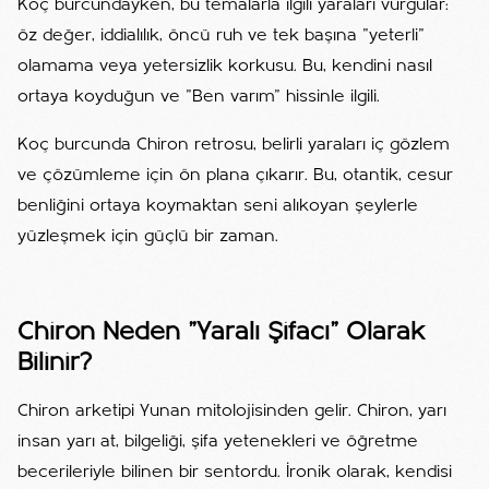
Koç burcundayken, bu temalarla ilgili yaraları vurgular:
öz değer, iddialılık, öncü ruh ve tek başına "yeterli"
olamama veya yetersizlik korkusu. Bu, kendini nasıl
ortaya koyduğun ve "Ben varım" hissinle ilgili.
Koç burcunda Chiron retrosu, belirli yaraları iç gözlem
ve çözümleme için ön plana çıkarır. Bu, otantik, cesur
benliğini ortaya koymaktan seni alıkoyan şeylerle
yüzleşmek için güçlü bir zaman.
Chiron Neden "Yaralı Şifacı" Olarak
Bilinir?
Chiron arketipi Yunan mitolojisinden gelir. Chiron, yarı
insan yarı at, bilgeliği, şifa yetenekleri ve öğretme
becerileriyle bilinen bir sentordu. İronik olarak, kendisi