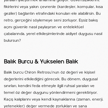
yaraları iyileştirmek anlamına geliyor. Güvensizliklerini,
fikirlerini veya yakın çevrenle (kardeşler, komşular, kısa
geziler) bağlantın etrafındaki konuları ele alabilirsin. Bu
retro, gerçeğini söylemeye seni zorluyor. Eşsiz bakış
açını güvenle nasıl paylaşırsın ve entelektüel
çabalarında, yerel etkileşimlerinde aidiyet duygusu nasıl
bulursun?
Balık Burcu & Yükselen Balık
Balık burcu Chiron Retrosu'nun öz değeri ve kişisel
değerlerini etkilediğini görecek. Bu dönem, duygusal
sınırları, kendini feda etmeyle ilgili ruhsal yaraları ve
temel öz değer duygunu yönlendirmeni gerektiriyor.
Kaçış kalıplarını veya kendi kaynaklarına (zaman, enerji,
yetenekler) değer vermede zorlukları ve sana