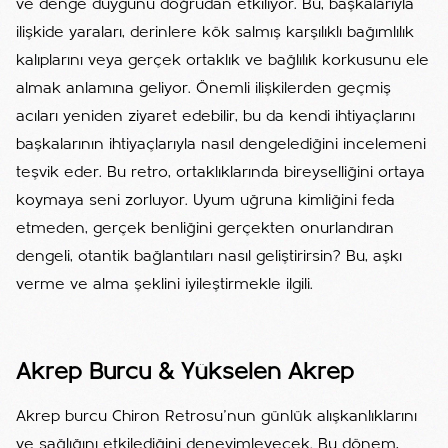
ve denge duygunu doğrudan etkiliyor. Bu, başkalarıyla
ilişkide yaraları, derinlere kök salmış karşılıklı bağımlılık
kalıplarını veya gerçek ortaklık ve bağlılık korkusunu ele
almak anlamına geliyor. Önemli ilişkilerden geçmiş
acıları yeniden ziyaret edebilir, bu da kendi ihtiyaçlarını
başkalarının ihtiyaçlarıyla nasıl dengelediğini incelemeni
teşvik eder. Bu retro, ortaklıklarında bireyselliğini ortaya
koymaya seni zorluyor. Uyum uğruna kimliğini feda
etmeden, gerçek benliğini gerçekten onurlandıran
dengeli, otantik bağlantıları nasıl geliştirirsin? Bu, aşkı
verme ve alma şeklini iyileştirmekle ilgili.
Akrep Burcu & Yükselen Akrep
Akrep burcu Chiron Retrosu'nun günlük alışkanlıklarını
ve sağlığını etkilediğini deneyimleyecek. Bu dönem,