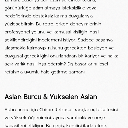
zaman. Başarıya dair uzun süreli korkularla,
görünürlüğe adım atmaya isteksizlikle veya
hedeflerinde desteksiz kalma duygularıyla
yüzleşebilirsin. Bu retro, erken deneyimlerinin
profesyonel yolunu ve kamusal kişiliğini nasıl
şekillendirdiğini incelemeni istiyor. Sadece başarıya
ulaşmakla kalmayıp, ruhunu gerçekten besleyen ve
duygusal gerçekliğini onurlandıran bir kariyer ve halka
açık varlık nasıl inşa edersin? Dış başarılarını içsel
refahınla uyumlu hale getirme zamanı.
Aslan Burcu & Yükselen Aslan
Aslan burcu için Chiron Retrosu inançlarını, felsefesini
ve yüksek öğrenimini, ayrıca yaratıcılık ve neşe
kapasiteni etkiliyor. Bu geçiş, kendini ifade etme,