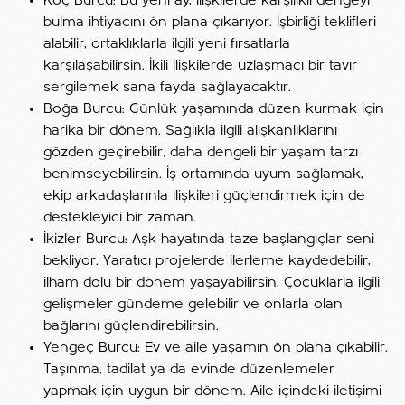
Koç Burcu: Bu yeni ay, ilişkilerde karşılıklı dengeyi
bulma ihtiyacını ön plana çıkarıyor. İşbirliği teklifleri
alabilir, ortaklıklarla ilgili yeni fırsatlarla
karşılaşabilirsin. İkili ilişkilerde uzlaşmacı bir tavır
sergilemek sana fayda sağlayacaktır.
Boğa Burcu: Günlük yaşamında düzen kurmak için
harika bir dönem. Sağlıkla ilgili alışkanlıklarını
gözden geçirebilir, daha dengeli bir yaşam tarzı
benimseyebilirsin. İş ortamında uyum sağlamak,
ekip arkadaşlarınla ilişkileri güçlendirmek için de
destekleyici bir zaman.
İkizler Burcu: Aşk hayatında taze başlangıçlar seni
bekliyor. Yaratıcı projelerde ilerleme kaydedebilir,
ilham dolu bir dönem yaşayabilirsin. Çocuklarla ilgili
gelişmeler gündeme gelebilir ve onlarla olan
bağlarını güçlendirebilirsin.
Yengeç Burcu: Ev ve aile yaşamın ön plana çıkabilir.
Taşınma, tadilat ya da evinde düzenlemeler
yapmak için uygun bir dönem. Aile içindeki iletişimi