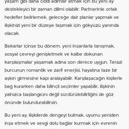
yaşam gibi daha ciddi adımlar atmak için bu yeni ay
destekleyici bir zaman dilimi olabilir. Partnerinle ortak
hedefler belirlemek, geleceğe dair planlar yapmak ve
ilişkinizi yeni bir düzeye taşımak için gökyüzü yanında
olacak.
Bekarlar içinse bu dönem, yeni insanlarla tanışmak,
sosyal çevreyi genişletmek ve kalbe dokunan
karşılaşmalar yaşamak adına son derece uygun. Terazi
burcunun romantik ve zarif enerjisi, hayatına taze bir
aşkın girmesine kapı aralayabilir. Karşılaşacağın kişilerle
bağ kurarken daha bilinçli seçimler yapabilir, ilişkinin
yalnızca başlangıcını değil sürdürülebilirliğini de göz
önünde bulundurabilirsin.
Bu yeni ay, ilişkilerde dengeyi bulmak, uyumu yeniden
inşa etmek ve sevgi dolu bağlar kurmak için evrenin