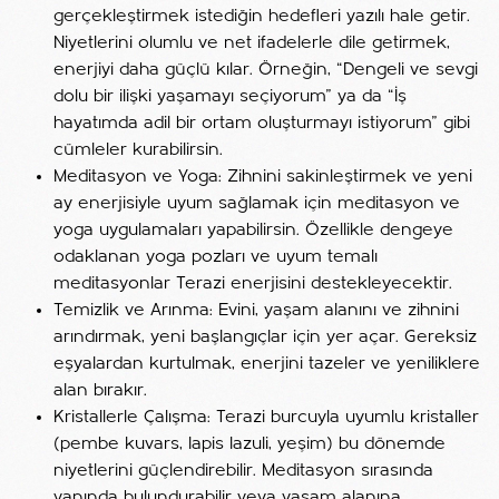
gerçekleştirmek istediğin hedefleri yazılı hale getir.
Niyetlerini olumlu ve net ifadelerle dile getirmek,
enerjiyi daha güçlü kılar. Örneğin, “Dengeli ve sevgi
dolu bir ilişki yaşamayı seçiyorum” ya da “İş
hayatımda adil bir ortam oluşturmayı istiyorum” gibi
cümleler kurabilirsin.
Meditasyon ve Yoga: Zihnini sakinleştirmek ve yeni
ay enerjisiyle uyum sağlamak için meditasyon ve
yoga uygulamaları yapabilirsin. Özellikle dengeye
odaklanan yoga pozları ve uyum temalı
meditasyonlar Terazi enerjisini destekleyecektir.
Temizlik ve Arınma: Evini, yaşam alanını ve zihnini
arındırmak, yeni başlangıçlar için yer açar. Gereksiz
eşyalardan kurtulmak, enerjini tazeler ve yeniliklere
alan bırakır.
Kristallerle Çalışma: Terazi burcuyla uyumlu kristaller
(pembe kuvars, lapis lazuli, yeşim) bu dönemde
niyetlerini güçlendirebilir. Meditasyon sırasında
yanında bulundurabilir veya yaşam alanına