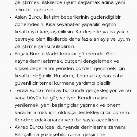
geliştirmek, ilişkilerde uyum sağlamak adına yeni
adımlar atabilirsin.
Aslan Burcu: İletişim becerilerinin güçlendiği bir
dönemdesin. Kısa seyahatler yapabilir, eğitim
fırsatlarıyla karşılaşabilirsin. Kardeşlerle ya da yakın
çevreyle olan ilişkilerde daha fazla anlayış ve uyum
geliştirme şansı bulabilirsin.
Başak Burcu: Maddi konular gündemde. Gelir
kaynaklarını artırmak, bütçeni dengelemek ve
kişisel değerlerini yeniden gözden geçirmek için
fırsatlar doğabilir. Bu süreç, finansal açıdan daha
güvenli bir temel kurmana yardımcı olabilir.
Terazi Burcu: Yeni ay burcunda gerçekleşiyor ve bu
sana büyük bir güç veriyor. Kendi imajını
yenilemek, yeni başlangıçlar yapmak ve önemli
kararlar almak için oldukça destekleyici bir dönem.
Kendine odaklanarak yeni bir sayfa açabilirsin.
Akrep Burcu: İçsel dünyanda derinleşme zamanı.
Bilinçaltınla yüzleşebilir, ruhsal gelişimine