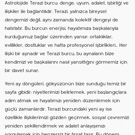
Astrolojide Terazi burcu; denge, uyum, adalet, işbirliği ve
ilişkiler ile bağlantılıdır. Terazi, yalnızca bireysel
dengemizi değil, aynı zamanda kolektif dengeyi de
hatırlatır. Bu burcun enerjisi, hayatımıza başkalarıyla
kurduğumuz bağlar üzerinden yansır: ortaklıklar,
evlilikler, dostluklar ve hatta profesyonel işbirlikleri… Her
ilişki bir aynadır ve Terazi burcu, bu aynaların bize
kendimizi ve başkalarını nasıl yansıttığını görmemiz için
bir davet sunar.
Yeni ay döngüleri, gökyüzünün bize sunduğu temiz bir
sayfa gibidir: niyetlerimizi belirlemek, yeni başlangıçlara
adım atmak ve hayatımızı yeniden düzenlemek için
güçlü zamanlardır. Terazi burcundaki yeni ay ise
özellikle ilişkilerimizi gözden geçirmek, sosyal çevremizi
yeniden şekillendirmek ve adalet anlayışımızı
sorgulamak için benzersiz bir fırsat taşır. Bu dönem,