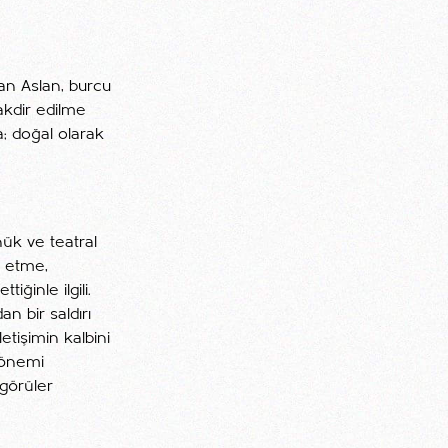
lan Aslan, burcu
takdir edilme
; doğal olarak
nük ve teatral
e etme,
iğinle ilgili.
n bir saldırı
etişimin kalbini
dönemi
çgörüler