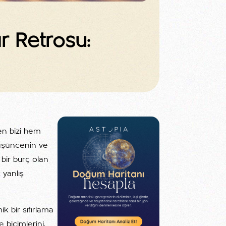
 Retrosu:
en bizi hem
 düşüncenin ve
bir burç olan
 yanlış
k bir sıfırlama
 biçimlerini,