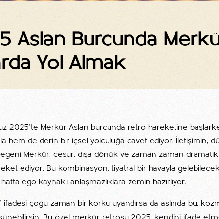
 Aslan Burcunda Merkür
rda Yol Almak
z 2025'te Merkür Aslan burcunda retro hareketine başlark
la hem de derin bir içsel yolculuğa davet ediyor. İletişimin,
 gezegeni Merkür, cesur, dışa dönük ve zaman zaman dramatik 
reket ediyor. Bu kombinasyon, tiyatral bir havayla gelebilecek
 hatta ego kaynaklı anlaşmazlıklara zemin hazırlıyor.
 ifadesi çoğu zaman bir korku uyandırsa da aslında bu, kozmi
ünebilirsin. Bu özel merkür retrosu 2025, kendini ifade etme