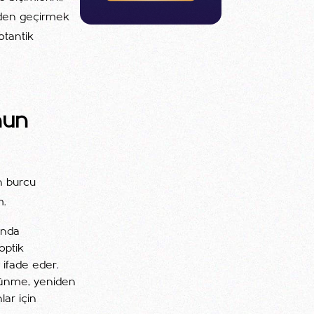
gözden geçirmek
otantik
nun
n burcu
m.
ında
optik
 ifade eder.
üşünme, yeniden
lar için