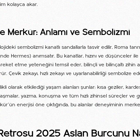
tişim kolayca akar.
ide Merkür: Anlamı ve Sembolizmi
ojideki sembolizmi kanatlı sandallarla tasvir edilir, Roma tanr
inde Hermes) anımsatır. Bu kanatlar, hızını ve düşünceler ile 
reket etme yeteneğini temsil eder, bilinçli ve bilinçaltı zihin 
r. Çevik zekayı, hızlı zekayı ve uyarlanabilirliği sembolize ed
li olarak etkilediği yaşam alanları şunlar: kısa geziler, karde
laşmalar, yazma, konuşma ve tüm hızlı zihinsel süreçler ve 
rkür'ün enerjisi öne çıktığında, bu alanlar deneyiminin merkez
Retrosu 2025 Aslan Burcunu Na