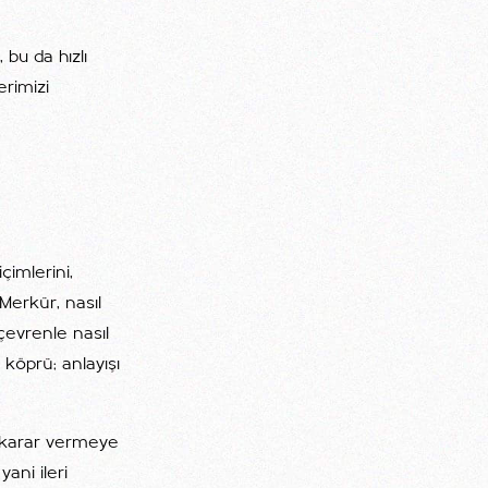
bu da hızlı
erimizi
çimlerini,
 Merkür, nasıl
çevrenle nasıl
 köprü; anlayışı
 karar vermeye
ani ileri