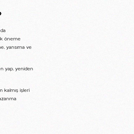
?
nda
ojik öneme
eme, yansıma ve
en yap, yeniden
 kalmış işleri
 kazanma