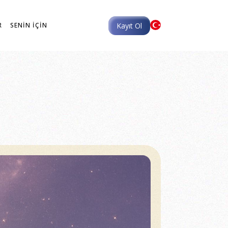
Kayıt Ol
R
SENİN İÇİN