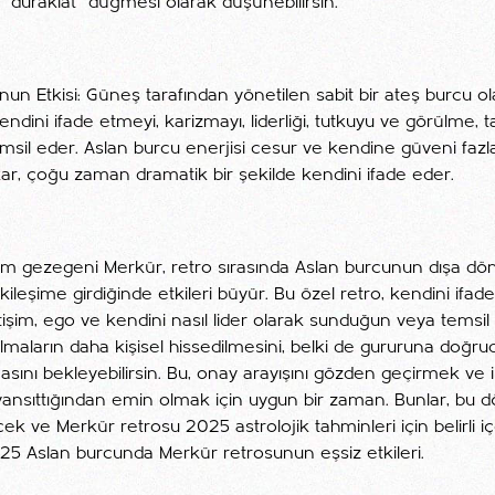
 "duraklat" düğmesi olarak düşünebilirsin.
un Etkisi: Güneş tarafından yönetilen sabit bir ateş burcu o
, kendini ifade etmeyi, karizmayı, liderliği, tutkuyu ve görülme, 
msil eder. Aslan burcu enerjisi cesur ve kendine güveni fazla
ar, çoğu zaman dramatik bir şekilde kendini ifade eder.
tişim gezegeni Merkür, retro sırasında Aslan burcunun dışa dö
kileşime girdiğinde etkileri büyür. Bu özel retro, kendini ifad
tişim, ego ve kendini nasıl lider olarak sunduğun veya temsil ett
ılmaların daha kişisel hissedilmesini, belki de gururuna doğruda
masını bekleyebilirsin. Bu, onay arayışını gözden geçirmek ve il
ansıttığından emin olmak için uygun bir zaman. Bunlar, bu 
cek ve Merkür retrosu 2025 astrolojik tahminleri için belirli i
5 Aslan burcunda Merkür retrosunun eşsiz etkileri.