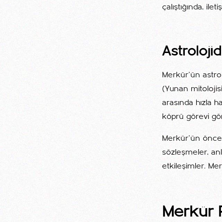
çalıştığında, ile
Astroloj
Merkür'ün astrol
(Yunan mitolojis
arasında hızla ha
köprü görevi görü
Merkür'ün öncelik
sözleşmeler, an
etkileşimler. Me
Merkür 