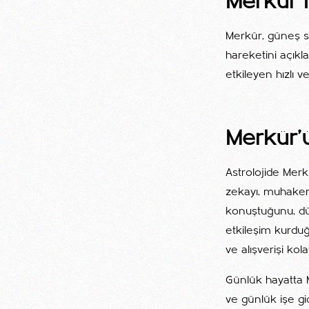
Merkür 
Merkür, güneş s
hareketini açıkla
etkileyen hızlı 
Merkür'
Astrolojide Merkü
zekayı, muhakeme
konuştuğunu, düş
etkileşim kurduğu
ve alışverişi kolay
Günlük hayatta
ve günlük işe gi