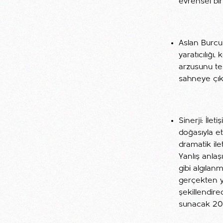
evrensel bir
Aslan Burcun
yaratıcılığı
arzusunu te
sahneye çık
Sinerji: İle
doğasıyla et
dramatik ile
Yanlış anlaş
gibi algılan
gerçekten y
şekillendire
sunacak 202