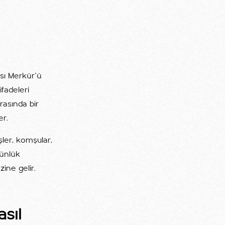
ısı Merkür'ü
ifadeleri
arasında bir
er.
şler, komşular,
günlük
ine gelir.
sıl