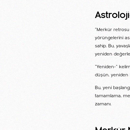
Astrolo
"Merkür retrosu
yörüngelerini as
sahip. Bu, yavaş
yeniden değerle
"Yeniden-" keli
düşün, yeniden 
Bu, yeni başlang
tamamlama, mevc
zamanı.