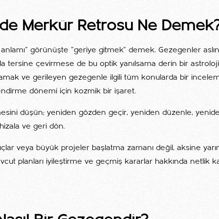
jide Merkür Retrosu Ne Demek
 anlamı" görünüşte "geriye gitmek" demek. Gezegenler aslı
la tersine çevirmese de bu optik yanılsama derin bir astrol
lamak ve gerileyen gezegenle ilgili tüm konularda bir incel
ndirme dönemi için kozmik bir işaret.
mesini düşün; yeniden gözden geçir, yeniden düzenle, yenid
hizala ve geri dön.
ıçlar veya büyük projeler başlatma zamanı değil, aksine yarım
ut planları iyileştirme ve geçmiş kararlar hakkında netlik