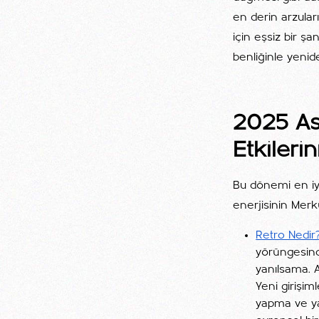
en derin arzuları
için eşsiz bir şa
benliğinle yeni
2025 As
Etkileri
Bu dönemi en iyi
enerjisinin Merk
Retro Nedir
yörüngesind
yanılsama. 
Yeni girişi
yapma ve ya