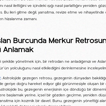
nı nasıl ilettiğini ve içindeki ışığı nasıl parlattığını yeniden 
ns. Bu ileri gitme değil, yansıtma, revize etme ve nihayetinde 
den hizalanma zamanı.
lan Burcunda Merkür Retrosu
ni Anlamak
 şekilde yönetmek için, bir retrodan ne anladığımızı ve Asla
ür'ün yolculuğunu nasıl etkilediğini derinlemesine inceleyeli
?
: Astrolojide gezegen retrosu, gezegenin dünyadan bakıldığ
e geriye doğru hareket ediyor gibi görünmesiyle oluşan bir 
Astrolojide bu, gezegenin enerjisinin içe döndüğü bir dönemi
mlere başlamak yerine, içsel bir gözden geçirme, yeniden d
nsıtma için kozmik bir davet. Bunu, gezegenin yönettiği alan