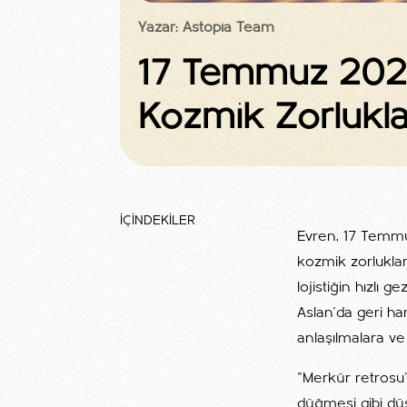
Yazar: Astopia Team
17 Temmuz 2025
Kozmik Zorlukla
İÇİNDEKİLER
Evren, 17 Temmu
kozmik zorluklar
lojistiğin hızlı
Aslan'da geri ha
anlaşılmalara ve
"Merkür retrosu"
düğmesi gibi düş