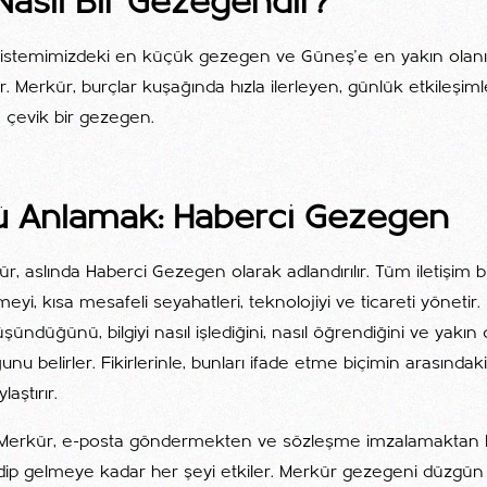
Nasıl Bir Gezegendir?
istemimizdeki en küçük gezegen ve Güneş'e en yakın olanı, 
r. Merkür, burçlar kuşağında hızla ilerleyen, günlük etkileşiml
ve çevik bir gezegen.
ü Anlamak: Haberci Gezegen
r, aslında Haberci Gezegen olarak adlandırılır. Tüm iletişim bi
yi, kısa mesafeli seyahatleri, teknolojiyi ve ticareti yönetir.
ündüğünü, bilgiyi nasıl işlediğini, nasıl öğrendiğini ve yakın 
nu belirler. Fikirlerinle, bunları ifade etme biçimin arasındaki
laştırır.
 Merkür, e-posta göndermekten ve sözleşme imzalamaktan
dip gelmeye kadar her şeyi etkiler. Merkür gezegeni düzgün y