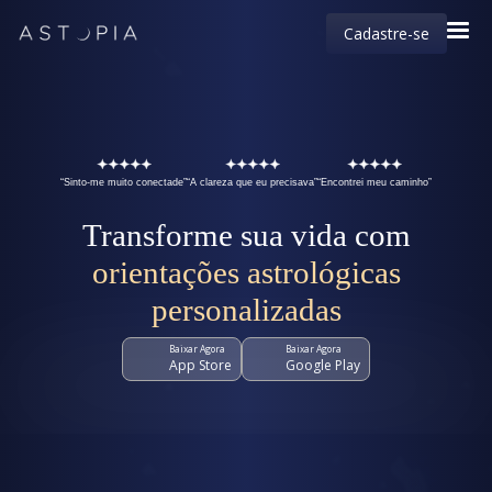
Cadastre-se
“Sinto-me muito conectade”
“A clareza que eu precisava”
“Encontrei meu caminho”
Transforme sua vida com
orientações astrológicas
personalizadas
Baixar Agora
Baixar Agora
App Store
Google Play