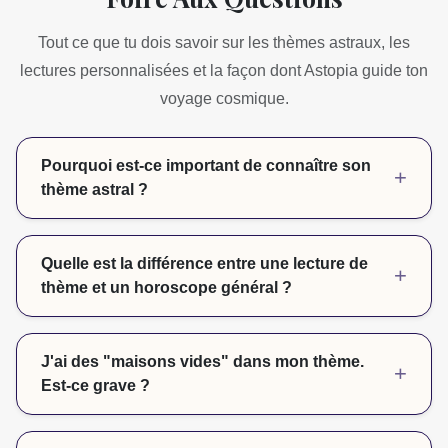
Tout ce que tu dois savoir sur les thèmes astraux, les
lectures personnalisées et la façon dont Astopia guide ton
voyage cosmique.
Pourquoi est-ce important de connaître son
+
thème astral ?
L'analyse de ton thème natal offre une compréhension
profonde et personnalisée de tes traits essentiels, de tes
Quelle est la différence entre une lecture de
+
réponses émotionnelles et de tes schémas de
thème et un horoscope général ?
comportement. Cela va bien au-delà du simple
horoscope pour te donner une véritable carte de ton
Un horoscope général offre des prédictions globales
psyché.
basées uniquement sur ton signe solaire. Une lecture de
J'ai des "maisons vides" dans mon thème.
+
thème astral est une interprétation détaillée et unique de
Est-ce grave ?
ton empreinte astrologique, prenant en compte l'heure et
le lieu exacts de ta naissance.
Pas du tout !
C'est un mythe courant. On a 10 planètes