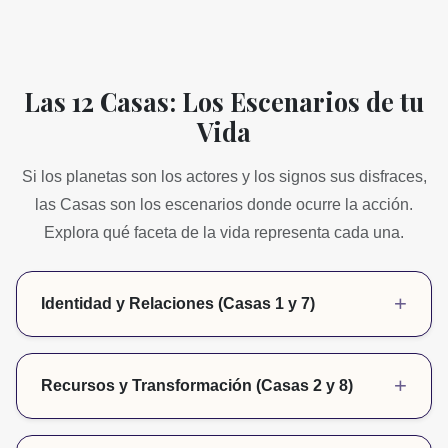
Las 12 Casas: Los Escenarios de tu
Vida
Si los planetas son los actores y los signos sus disfraces,
las Casas son los escenarios donde ocurre la acción.
Explora qué faceta de la vida representa cada una.
+
Identidad y Relaciones (Casas 1 y 7)
Casa 1 (El Yo):
El hogar de tu Ascendente. Representa tu identidad, tu
+
Recursos y Transformación (Casas 2 y 8)
cuerpo físico, tu apariencia y cómo inicias nuevos
proyectos.
Casa 2 (Valores):
Casa 7 (Los Otros):